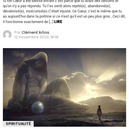
Si ton Cœur a été blessé enfant c’est parce que tu avais des besoins et
qu’on n’y a pas répondu. Tu t’es senti alors rejeté(e), abandonné(e),
dévalorisé(e), insécurisé(e).C’était injuste. Ce Cœur, c’est le même que tu
as aujourd’hui dans ta poitrine si ce n’est qu’il est un peu plus gros…Ceci dit,
LIRE
il fonctionne exactement de […]
Par
Clément Artois
12 novembre 2020, 9h18
SPIRITUALITÉ