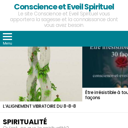
Conscience et Eveil Spirituel
Le site Conscience et Eveil Spirituel vous
apportera la sagesse et la connaissance dont
vous avez besoin.
Menu
DERNIERS
ARTICLES
Être irrésistible à to
façons
L’ALIGNEMENT VIBRATOIRE DU 8-8-8
SPIRITUALITÉ