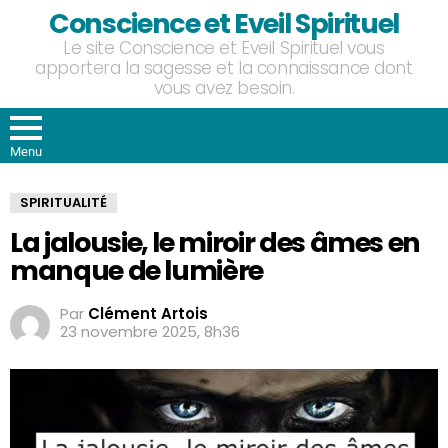
Conscience et Eveil Spirituel
Le site Conscience et Eveil Spirituel vous
apportera la sagesse et la connaissance dont
vous avez besoin.
Menu
SPIRITUALITÉ
La jalousie, le miroir des âmes en
manque de lumière
Par
Clément Artois
23 novembre 2025, 8h36