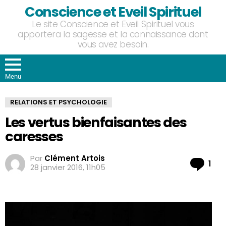
Conscience et Eveil Spirituel
Le site Conscience et Eveil Spirituel vous
apportera la sagesse et la connaissance dont
vous avez besoin.
Menu
RELATIONS ET PSYCHOLOGIE
Les vertus bienfaisantes des
caresses
Par
Clément Artois
Co
1
28 janvier 2016, 11h05