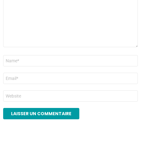
Nom
*
E-
mail
*
Site
web