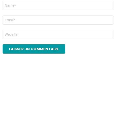
Nom
*
E-
mail
*
Site
web