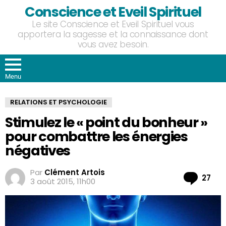
Conscience et Eveil Spirituel
Le site Conscience et Eveil Spirituel vous
apportera la sagesse et la connaissance dont
vous avez besoin.
Menu
RELATIONS ET PSYCHOLOGIE
Stimulez le « point du bonheur »
pour combattre les énergies
négatives
Par
Clément Artois
Co
27
3 août 2015, 11h00