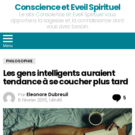
Conscience et Eveil Spirituel
Le site Conscience et Eveil Spirituel vous
apportera la sagesse et la connaissance dont
vous avez besoin.
Menu
PHILOSOPHIE
Les gens intelligents auraient
tendance à se coucher plus tard
Par
Eleonore Dubreuil
Co
5
6 février 2015, 14h46