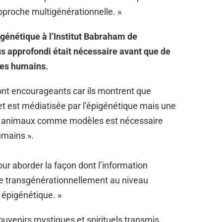
proche multigénérationnelle. »
igénétique à l’Institut Babraham de
us approfondi était nécessaire avant que de
tres humains.
 sont encourageants car ils montrent que
 et est médiatisée par l’épigénétique mais une
es animaux comme modèles est nécessaire
umains ».
our aborder la façon dont l’information
re transgénérationnellement au niveau
épigénétique. »
souvenirs mystiques et spirituels transmis