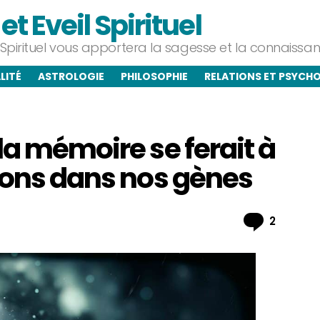
t Eveil Spirituel
l Spirituel vous apportera la sagesse et la connaiss
LITÉ
ASTROLOGIE
PHILOSOPHIE
RELATIONS ET PSYCH
la mémoire se ferait à
tions dans nos gènes
Commen
2