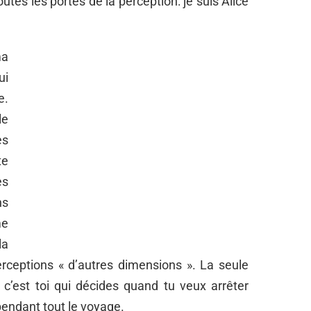
tes les portes de la perception: je suis Alice
ma
ui
e.
le
es
te
es
ns
me
la
erceptions « d’autres dimensions ». La seule
 c’est toi qui décides quand tu veux arrêter
pendant tout le voyage.