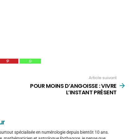
Article suivant
POUR MOINS D’ANGOISSE : VIVRE
L’INSTANT PRÉSENT
ur
is surtout spécialisée en numérologie depuis bientôt 10 ans.
e, mathématicien et astrologue Pythagore, je pense que