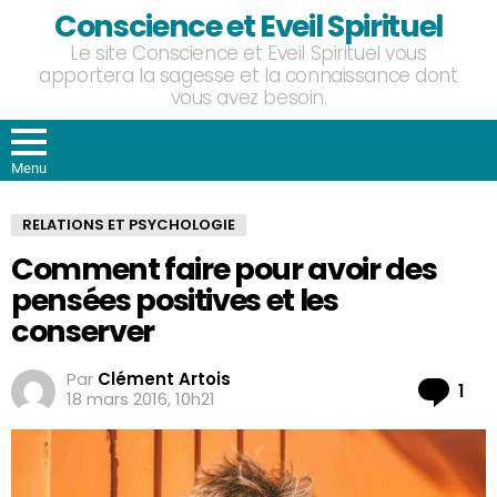
Conscience et Eveil Spirituel
Le site Conscience et Eveil Spirituel vous
apportera la sagesse et la connaissance dont
vous avez besoin.
Menu
RELATIONS ET PSYCHOLOGIE
Comment faire pour avoir des
pensées positives et les
conserver
Par
Clément Artois
Co
1
18 mars 2016, 10h21