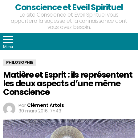
Conscience et Eveil Spirituel
Le site Conscience et Eveil Spirituel vous
apportera la sagesse et la connaissance dont
vous avez besoin.
Menu
PHILOSOPHIE
Matière et Esprit : ils représentent
les deux aspects d’une même
Conscience
Par
Clément Artois
30 mars 2016, 7h43