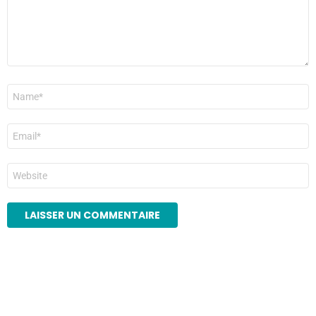
Nom
*
E-
mail
*
Site
web