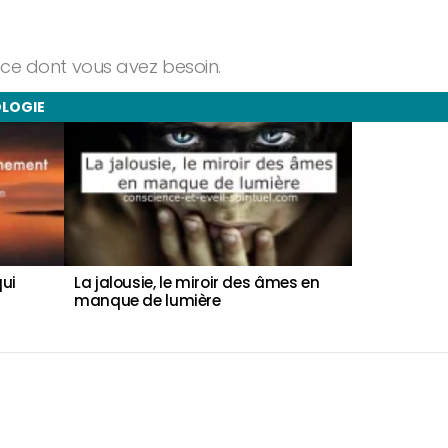
ance dont vous avez besoin.
OLOGIE
qui
La jalousie, le miroir des âmes en
Faites conf
manque de lumière
Votre corps