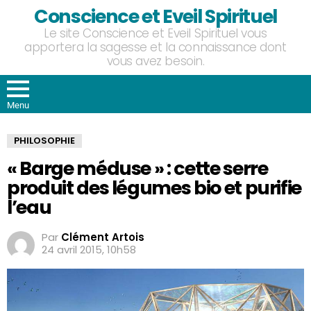
Conscience et Eveil Spirituel
Le site Conscience et Eveil Spirituel vous
apportera la sagesse et la connaissance dont
vous avez besoin.
Menu
PHILOSOPHIE
« Barge méduse » : cette serre
produit des légumes bio et purifie
l’eau
Par
Clément Artois
24 avril 2015, 10h58