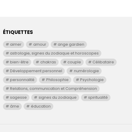
ÉTIQUETTES
aimer
amour
ange gardien
astrologie, signes du zodiaque et horoscopes
bien-être
chakras
couple
Célibataire
Développement personnel
numérologie
personnalité
Philosophie
Psychologie
Relations, communication et Compréhension
sagesse
signes du zodiaque
spiritualité
âme
éducation