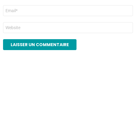
E-
mail
*
Site
web