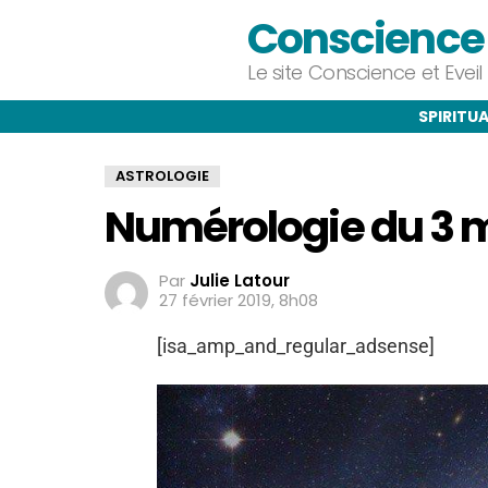
Conscience e
Le site Conscience et Evei
SPIRITUA
ASTROLOGIE
Numérologie du 3 m
Par
Julie Latour
27 février 2019, 8h08
[isa_amp_and_regular_adsense]