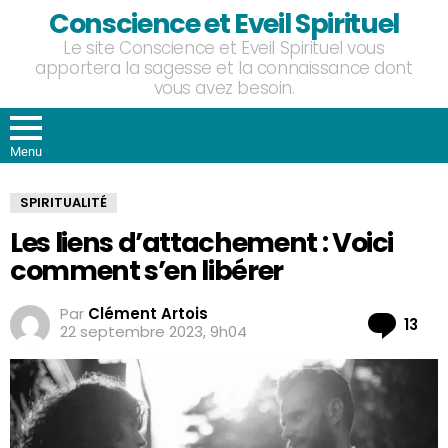
Conscience et Eveil Spirituel
Le site Conscience et Eveil Spirituel vous
apportera la sagesse et la connaissance dont
vous avez besoin.
Menu
SPIRITUALITÉ
Les liens d’attachement : Voici
comment s’en libérer
Par
Clément Artois
Co
13
22 septembre 2023, 9h04