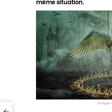
même situation.
Images c
ez
ge