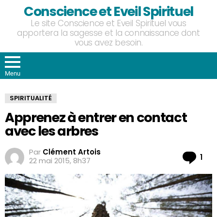
Conscience et Eveil Spirituel
Le site Conscience et Eveil Spirituel vous
apportera la sagesse et la connaissance dont
vous avez besoin.
Menu
SPIRITUALITÉ
Apprenez à entrer en contact
avec les arbres
Par
Clément Artois
Co
1
22 mai 2015, 8h37