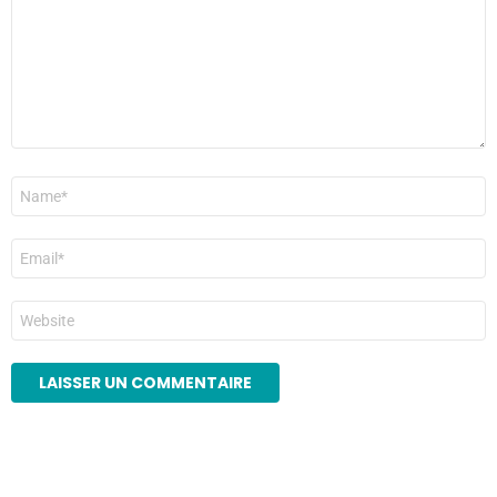
Nom
*
E-
mail
*
Site
web