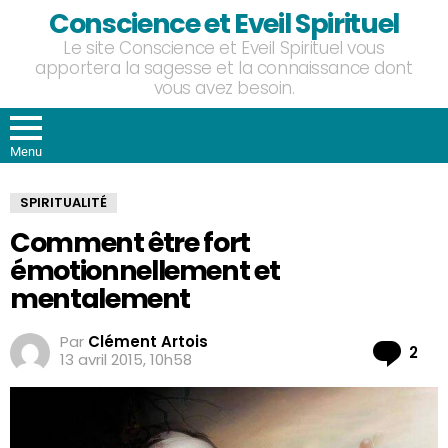
Conscience et Eveil Spirituel
Le site Conscience et Eveil Spirituel vous
apportera la sagesse et la connaissance dont
vous avez besoin.
Menu
SPIRITUALITÉ
Comment être fort
émotionnellement et
mentalement
Par
Clément Artois
Co
2
13 avril 2015, 10h58