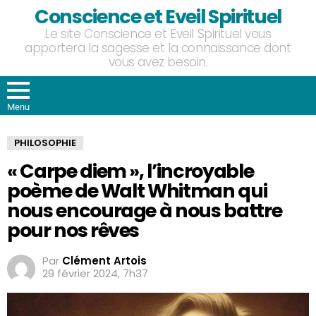
Conscience et Eveil Spirituel
Le site Conscience et Eveil Spirituel vous
apportera la sagesse et la connaissance dont
vous avez besoin.
Menu
PHILOSOPHIE
« Carpe diem », l’incroyable
poème de Walt Whitman qui
nous encourage à nous battre
pour nos rêves
Par
Clément Artois
29 février 2024, 7h37