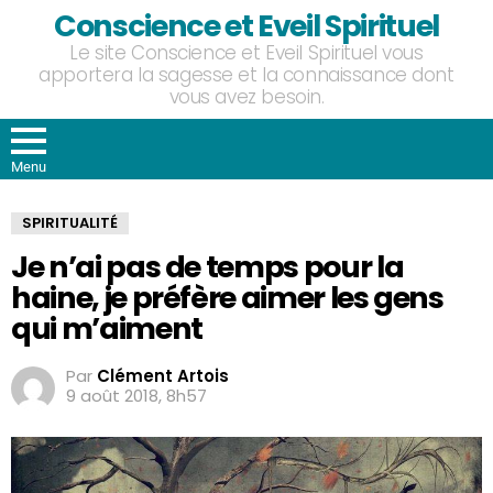
Conscience et Eveil Spirituel
Le site Conscience et Eveil Spirituel vous
apportera la sagesse et la connaissance dont
vous avez besoin.
Menu
SPIRITUALITÉ
Je n’ai pas de temps pour la
haine, je préfère aimer les gens
qui m’aiment
Par
Clément Artois
9 août 2018, 8h57