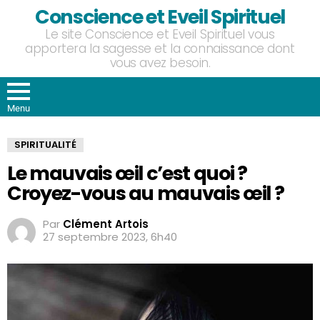
Conscience et Eveil Spirituel
Le site Conscience et Eveil Spirituel vous
apportera la sagesse et la connaissance dont
vous avez besoin.
Menu
SPIRITUALITÉ
Le mauvais œil c’est quoi ?
Croyez-vous au mauvais œil ?
Par
Clément Artois
27 septembre 2023, 6h40