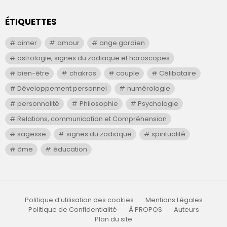
ÉTIQUETTES
aimer
amour
ange gardien
astrologie, signes du zodiaque et horoscopes
bien-être
chakras
couple
Célibataire
Développement personnel
numérologie
personnalité
Philosophie
Psychologie
Relations, communication et Compréhension
sagesse
signes du zodiaque
spiritualité
âme
éducation
Politique d’utilisation des cookies
Mentions Légales
Politique de Confidentialité
À PROPOS
Auteurs
Plan du site