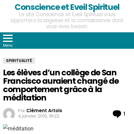
Conscience et Eveil Spirituel
Le site Conscience et Eveil Spirituel vous
apportera la sagesse et la connaissance dont
vous avez besoin.
Menu
SPIRITUALITÉ
Les élèves d’un collège de San
Francisco auraient changé de
comportement grâce à la
méditation
Par
Clément Artois
Co
1
4 janvier 2016, 9h22