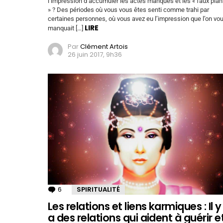
l’impression d’accumuler les actes manqués et les « faux pla
» ? Des périodes où vous vous êtes senti comme trahi par
certaines personnes, où vous avez eu l’impression que l’on vo
LIRE
manquait […]
Par
Clément Artois
26 juin 2017, 9h36
6
Commentaires
SPIRITUALITÉ
Les relations et liens karmiques : Il y
a des relations qui aident à guérir e