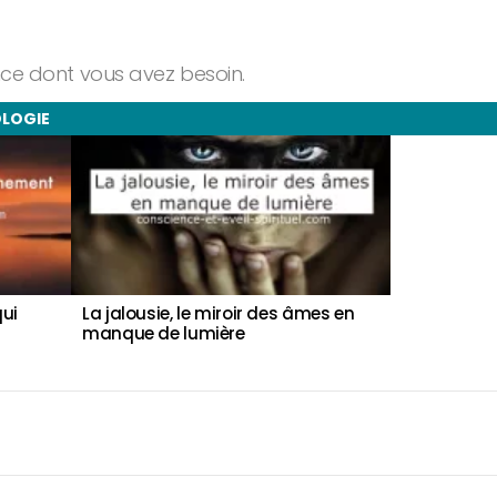
ance dont vous avez besoin.
OLOGIE
qui
La jalousie, le miroir des âmes en
Faites conf
manque de lumière
Votre corps