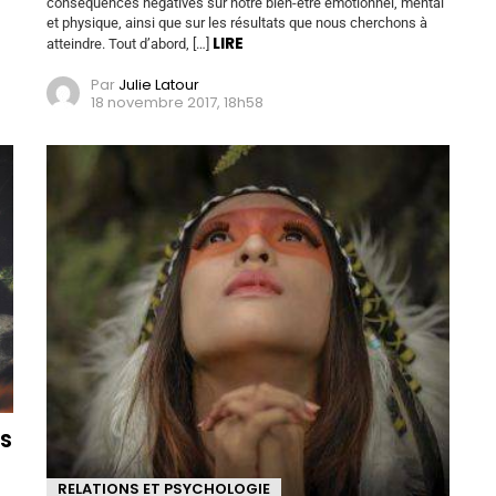
conséquences négatives sur notre bien-être émotionnel, mental
et physique, ainsi que sur les résultats que nous cherchons à
LIRE
atteindre. Tout d’abord, […]
Par
Julie Latour
18 novembre 2017, 18h58
s
RELATIONS ET PSYCHOLOGIE