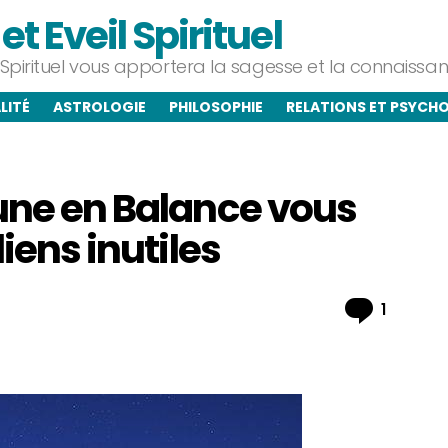
t Eveil Spirituel
l Spirituel vous apportera la sagesse et la connaiss
LITÉ
ASTROLOGIE
PHILOSOPHIE
RELATIONS ET PSYCH
lune en Balance vous
liens inutiles
Commen
1