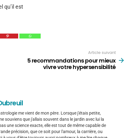
l qu’il est
Article suivant
5 recommandations pour mieux
vivre votre hypersensibilité
Dubreuil
trologie me vient de mon père. Lorsque j'étais petite,
e me souviens que j'allais souvent dans le jardin avec lui la
t pas une science exacte, elle est tout de même capable de
nde précision, que ce soit pour l'amour, la carrière, ou
ci à vous d'être toujours aussi nombreux à me lire chaque