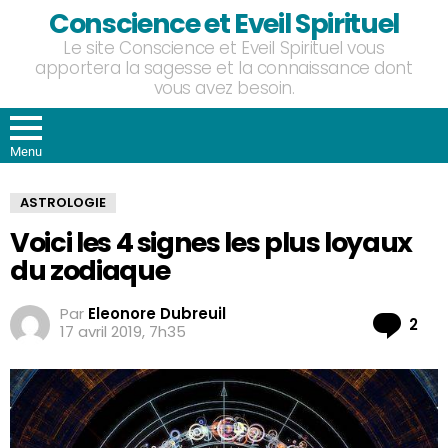
Conscience et Eveil Spirituel
Le site Conscience et Eveil Spirituel vous
apportera la sagesse et la connaissance dont
vous avez besoin.
Menu
ASTROLOGIE
Voici les 4 signes les plus loyaux
du zodiaque
Par
Eleonore Dubreuil
Co
2
17 avril 2019, 7h35