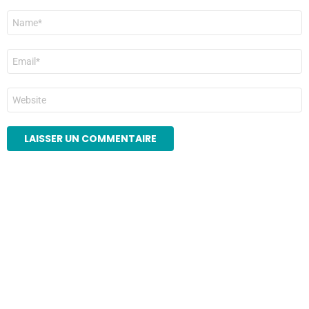
Nom
*
E-
mail
*
Site
web