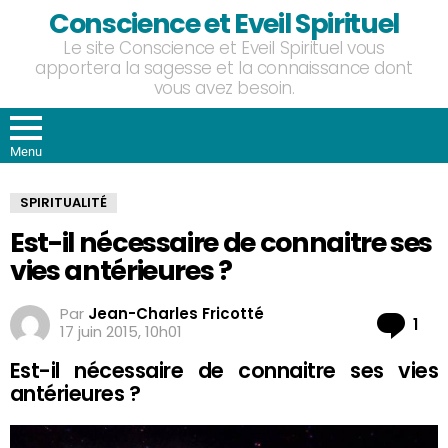
Conscience et Eveil Spirituel
Le site Conscience et Eveil Spirituel vous
apportera la sagesse et la connaissance dont
vous avez besoin.
Menu
SPIRITUALITÉ
Est-il nécessaire de connaitre ses
vies antérieures ?
Par
Jean-Charles Fricotté
Co
1
17 juin 2015, 10h01
Est-il nécessaire de connaitre ses vies
antérieures ?