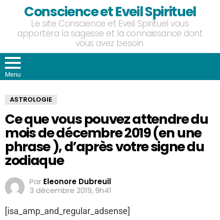
Conscience et Eveil Spirituel
Le site Conscience et Eveil Spirituel vous
apportera la sagesse et la connaissance dont
vous avez besoin.
Menu
ASTROLOGIE
Ce que vous pouvez attendre du
mois de décembre 2019 (en une
phrase ), d’après votre signe du
zodiaque
Par
Eleonore Dubreuil
3 décembre 2019, 9h41
[isa_amp_and_regular_adsense]