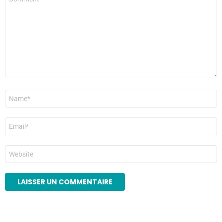
*
Nom
*
E-
mail
*
Site
web