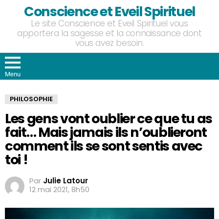
Conscience et Eveil Spirituel
Le site Conscience et Eveil Spirituel vous
apportera la sagesse et la connaissance dont
vous avez besoin.
Menu
PHILOSOPHIE
Les gens vont oublier ce que tu as
fait… Mais jamais ils n’oublieront
comment ils se sont sentis avec
toi !
Par
Julie Latour
12 mai 2021, 8h50