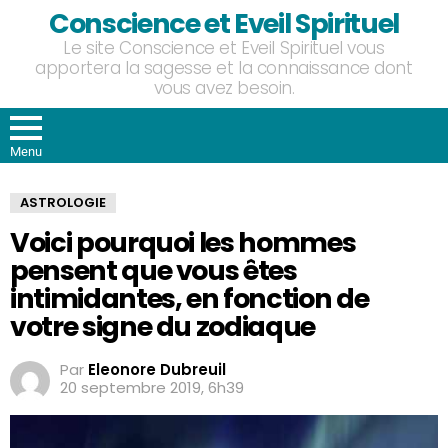
Conscience et Eveil Spirituel
Le site Conscience et Eveil Spirituel vous
apportera la sagesse et la connaissance dont
vous avez besoin.
Menu
ASTROLOGIE
Voici pourquoi les hommes
pensent que vous êtes
intimidantes, en fonction de
votre signe du zodiaque
Par
Eleonore Dubreuil
20 septembre 2019, 6h39