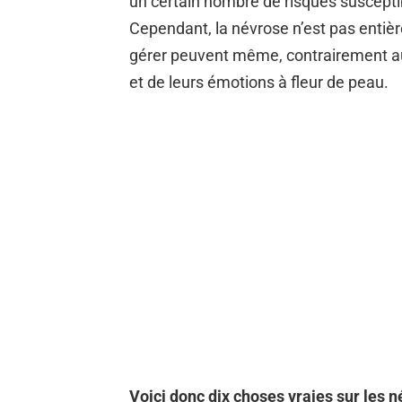
un certain nombre de risques susceptib
Cependant, la névrose n’est pas entiè
gérer peuvent même, contrairement aux a
et de leurs émotions à fleur de peau.
Voici donc dix choses vraies sur les n