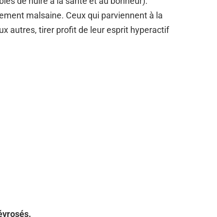
les de nuire à la santé et au bonheur).
rement malsaine. Ceux qui parviennent à la
utres, tirer profit de leur esprit hyperactif
évrosés.