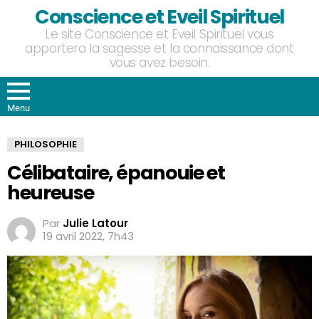
Conscience et Eveil Spirituel
Le site Conscience et Eveil Spirituel vous
apportera la sagesse et la connaissance dont
vous avez besoin.
Menu
PHILOSOPHIE
Célibataire, épanouie et
heureuse
Par
Julie Latour
19 avril 2022, 7h43