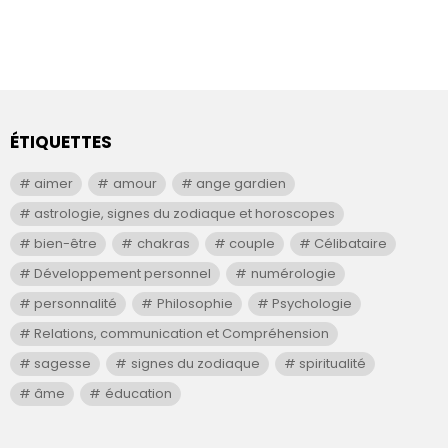
ÉTIQUETTES
aimer
amour
ange gardien
astrologie, signes du zodiaque et horoscopes
bien-être
chakras
couple
Célibataire
Développement personnel
numérologie
personnalité
Philosophie
Psychologie
Relations, communication et Compréhension
sagesse
signes du zodiaque
spiritualité
âme
éducation