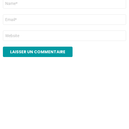
Nom
*
E-
mail
*
Site
web