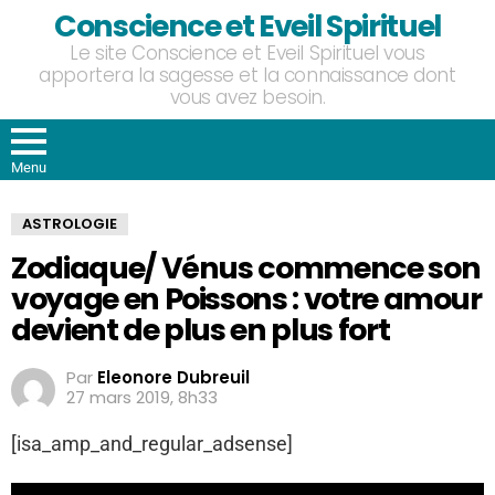
Conscience et Eveil Spirituel
Le site Conscience et Eveil Spirituel vous
apportera la sagesse et la connaissance dont
vous avez besoin.
Menu
ASTROLOGIE
Zodiaque/ Vénus commence son
voyage en Poissons : votre amour
devient de plus en plus fort
Par
Eleonore Dubreuil
27 mars 2019, 8h33
[isa_amp_and_regular_adsense]