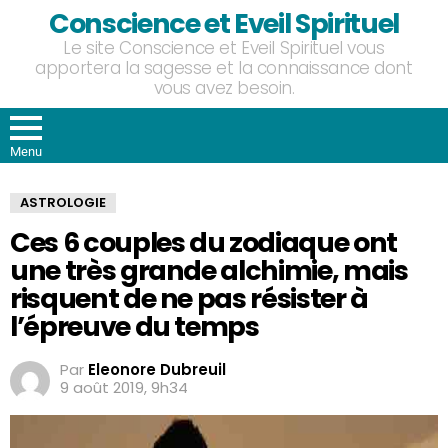
Conscience et Eveil Spirituel
Le site Conscience et Eveil Spirituel vous
apportera la sagesse et la connaissance dont
vous avez besoin.
Menu
ASTROLOGIE
Ces 6 couples du zodiaque ont
une très grande alchimie, mais
risquent de ne pas résister à
l’épreuve du temps
Par
Eleonore Dubreuil
9 août 2019, 9h34