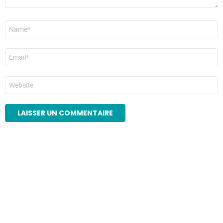
Nom
*
E-
mail
*
Site
web