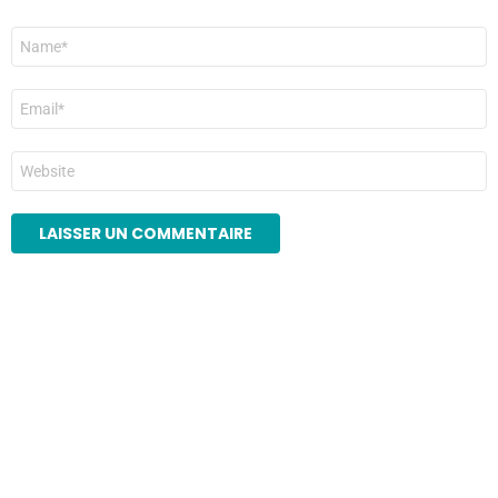
Nom
*
E-
mail
*
Site
web