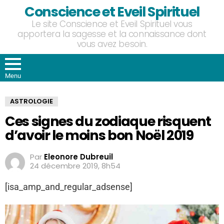
Conscience et Eveil Spirituel
Le site Conscience et Eveil Spirituel vous
apportera la sagesse et la connaissance dont
vous avez besoin.
Menu
ASTROLOGIE
Ces signes du zodiaque risquent
d’avoir le moins bon Noël 2019
Par
Eleonore Dubreuil
24 décembre 2019, 8h54
[isa_amp_and_regular_adsense]