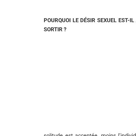
POURQUOI LE DÉSIR SEXUEL EST-I
SORTIR ?
solitude est acceptée, moins l’individ