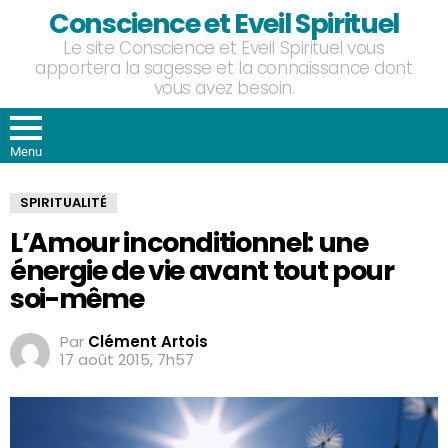
Conscience et Eveil Spirituel
Le site Conscience et Eveil Spirituel vous
apportera la sagesse et la connaissance dont
vous avez besoin.
Menu
SPIRITUALITÉ
L’Amour inconditionnel: une
énergie de vie avant tout pour
soi-même
Par
Clément Artois
17 août 2015, 7h57