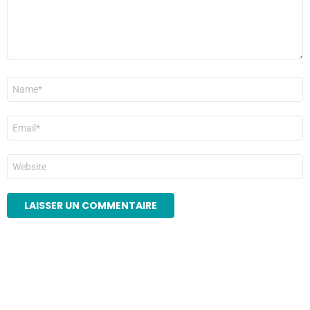
Nom
*
E-
mail
*
Site
web