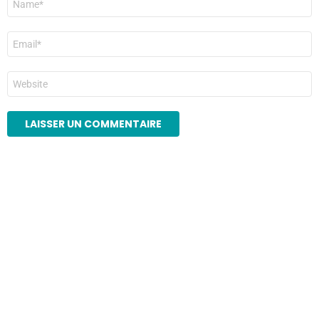
*
E-
mail
*
Site
web