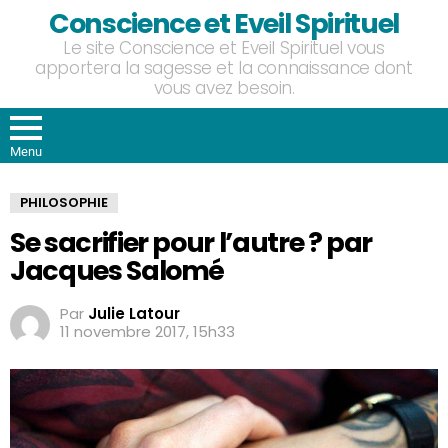
Conscience et Eveil Spirituel
Le site Conscience et Eveil Spirituel vous
apportera la sagesse et la connaissance dont
vous avez besoin.
Menu
PHILOSOPHIE
Se sacrifier pour l’autre ? par
Jacques Salomé
Par
Julie Latour
11 novembre 2017, 15h33