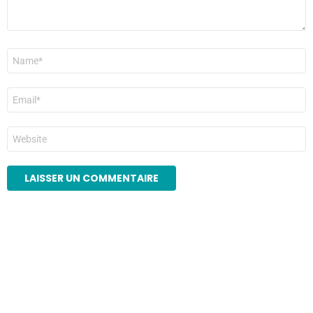
Nom
*
E-
mail
*
Site
web