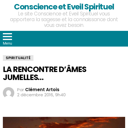
Conscience et Eveil Spirituel
Le site Conscience et Eveil Spirituel vous
apportera la sagesse et la connaissance dont
vous avez besoin.
Menu
SPIRITUALITÉ
LA RENCONTRE D’ÂMES
JUMELLES…
Par
Clément Artois
2 décembre 2016, 9h40