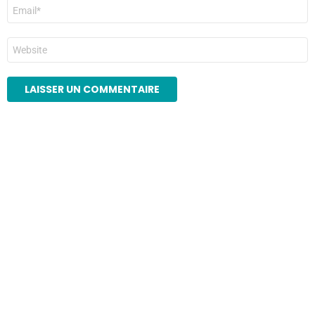
E-
mail
*
Site
web