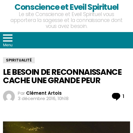
Conscience et Eveil Spirituel
Le site Conscience et Eveil Spirituel vous
apportera la sagesse et la connaissance dont
vous avez besoin.
Menu
SPIRITUALITÉ
LE BESOIN DE RECONNAISSANCE
CACHE UNE GRANDE PEUR
Par
Clément Artois
Co
1
3 décembre 2016, 10h18