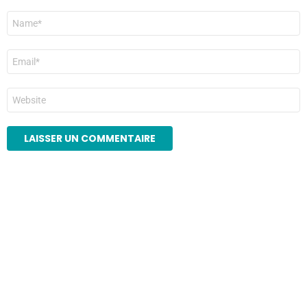
Nom
*
E-
mail
*
Site
web