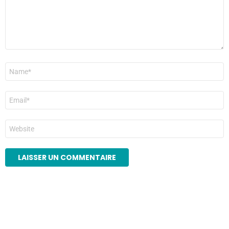
Nom
*
E-
mail
*
Site
web