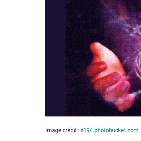
Image crédit :
s194.photobucket.com