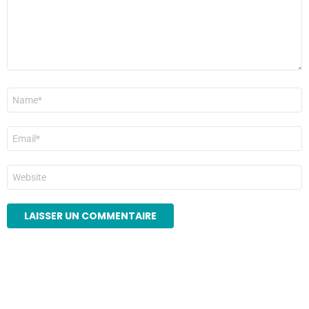
Nom
*
E-
mail
*
Site
web