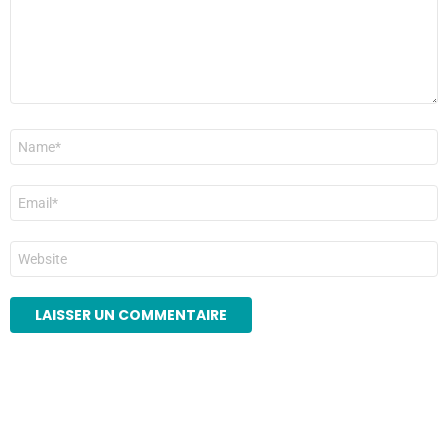
Nom
*
E-
mail
*
Site
web