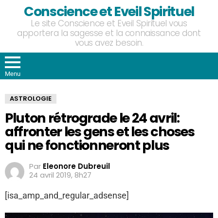
Conscience et Eveil Spirituel
Le site Conscience et Eveil Spirituel vous
apportera la sagesse et la connaissance dont
vous avez besoin.
Menu
ASTROLOGIE
Pluton rétrograde le 24 avril:
affronter les gens et les choses
qui ne fonctionneront plus
Par
Eleonore Dubreuil
24 avril 2019, 8h27
[isa_amp_and_regular_adsense]