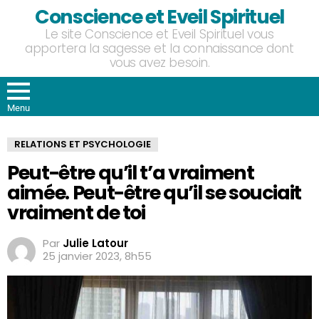
Conscience et Eveil Spirituel
Le site Conscience et Eveil Spirituel vous
apportera la sagesse et la connaissance dont
vous avez besoin.
Menu
RELATIONS ET PSYCHOLOGIE
Peut-être qu’il t’a vraiment
aimée. Peut-être qu’il se souciait
vraiment de toi
Par
Julie Latour
25 janvier 2023, 8h55