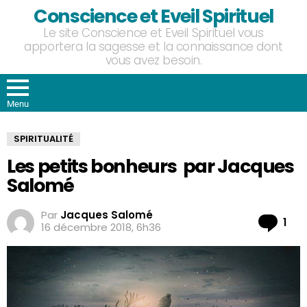
Conscience et Eveil Spirituel
Le site Conscience et Eveil Spirituel vous
apportera la sagesse et la connaissance dont
vous avez besoin.
Menu
SPIRITUALITÉ
Les petits bonheurs par Jacques
Salomé
Par
Jacques Salomé
Co
1
16 décembre 2018, 6h36