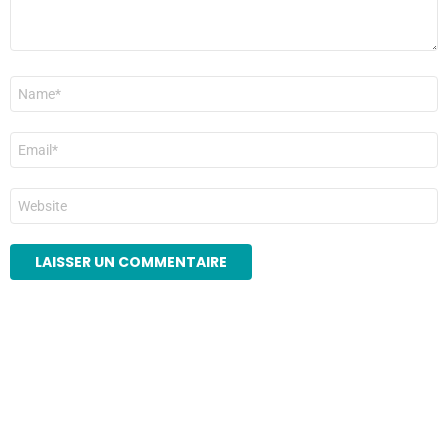
Nom
*
E-
mail
*
Site
web