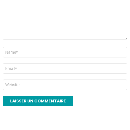
Nom
*
E-
mail
*
Site
web